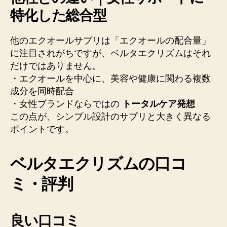
特化した総合型
他のエクオールサプリは「エクオールの配合量」
に注目されがちですが、ベルタエクリズムはそれ
だけではありません。
・エクオールを中心に、美容や健康に関わる複数
成分を同時配合
・女性ブランドならではの
トータルケア発想
この点が、シンプル設計のサプリと大きく異なる
ポイントです。
ベルタエクリズムの口コ
ミ・評判
良い口コミ