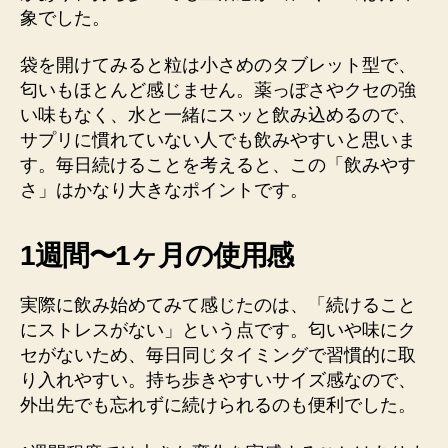
象でした。
袋を開けてみると粒は小さめのタブレット型で、
匂いもほとんど感じません。薬っぽさやクセの強
い味もなく、水と一緒にスッと飲み込めるので、
サプリに慣れていない人でも飲みやすいと思いま
す。毎日続けることを考えると、この「飲みやす
さ」はかなり大きなポイントです。
1週間〜1ヶ月の使用感
実際に飲み始めてみて感じたのは、「続けること
にストレスがない」という点です。匂いや味にク
セがないため、毎日同じタイミングで習慣的に取
り入れやすい。持ち歩きやすいサイズ感なので、
外出先でも忘れずに続けられるのも便利でした。