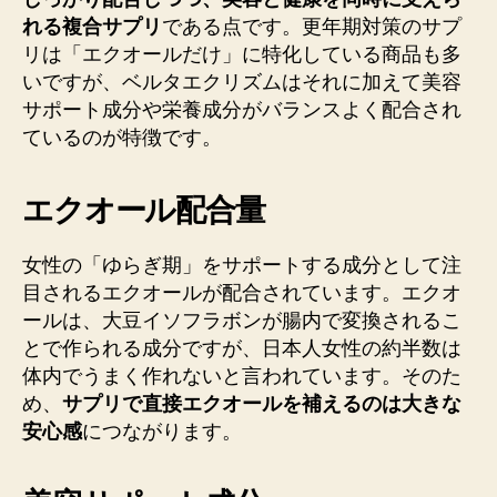
れる複合サプリ
である点です。更年期対策のサプ
リは「エクオールだけ」に特化している商品も多
いですが、ベルタエクリズムはそれに加えて美容
サポート成分や栄養成分がバランスよく配合され
ているのが特徴です。
エクオール配合量
女性の「ゆらぎ期」をサポートする成分として注
目されるエクオールが配合されています。エクオ
ールは、大豆イソフラボンが腸内で変換されるこ
とで作られる成分ですが、日本人女性の約半数は
体内でうまく作れないと言われています。そのた
め、
サプリで直接エクオールを補えるのは大きな
安心感
につながります。