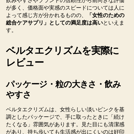
飲みやすさやブランドの信頼性から前向きな評価
が多く、価格面や実感のスピードについては人に
よって感じ方が分かれるものの、
「女性のための
総合ケアサプリ」としての満足度は高い
といえま
す。
ベルタエクリズムを実際に
レビュー
パッケージ・粒の大きさ・飲み
やすさ
ベルタエクリズムは、女性らしい淡いピンクを基
調としたパッケージで、手に取ったときに「続け
たくなる」雰囲気があります。見た目にも清潔感
があり、持ち歩いても生活感が出にくいのは好印