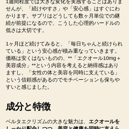
1週間程度では大きな変化を実感することはありま
せんが、「続けやすさ」や「安心感」はすぐにわ
かります。サプリはどうしても数ヶ月単位での継
続が前提になるので、こうした心理的ハードルの
低さは大切です。
1ヶ月ほど続けてみると、「毎日ちゃんと続けられ
ている」という安心感が積み重なっていきます。
価格は安くはないものの、**「エクオール10mg＋
美容成分」**という内容を考えると納得感はあり
ますし、「女性の体と美容を同時に支えている」
という信頼感があるのでモチベーションも保ちや
すいと感じました。
成分と特徴
ベルタエクリズムの大きな魅力は、
エクオールを
しっかり配合しつつ、美容と健康を同時に支えら