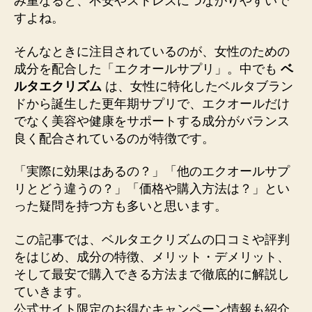
み重なると、不安やストレスにつながりやすいで
すよね。
そんなときに注目されているのが、女性のための
成分を配合した「エクオールサプリ」。中でも
ベ
ルタエクリズム
は、女性に特化したベルタブラン
ドから誕生した更年期サプリで、エクオールだけ
でなく美容や健康をサポートする成分がバランス
良く配合されているのが特徴です。
「実際に効果はあるの？」「他のエクオールサプ
リとどう違うの？」「価格や購入方法は？」とい
った疑問を持つ方も多いと思います。
この記事では、ベルタエクリズムの口コミや評判
をはじめ、成分の特徴、メリット・デメリット、
そして最安で購入できる方法まで徹底的に解説し
ていきます。
公式サイト限定のお得なキャンペーン情報も紹介