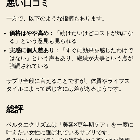
悪い口コミ
一方で、以下のような指摘もあります。
価格はやや高め
：「続けたいけどコストが気にな
る」という意見も見られる
実感に個人差あり
：「すぐに効果を感じたわけで
はない」という声もあり、継続が大事という点が
強調されている
サプリ全般に言えることですが、体質やライフス
タイルによって感じ方には差があるようです。
総評
ベルタエクリズムは「美容×更年期ケア」を一度に
叶えたい女性に選ばれているサプリです。