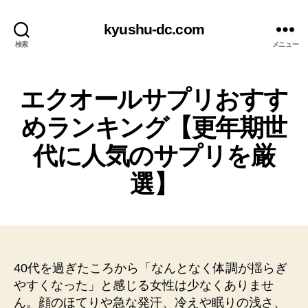
kyushu-dc.com
検索
メニュー
エクオールサプリおすす
めランキング【更年期世
代に人気のサプリを厳
選】
40代を過ぎたころから「なんとなく体調が揺らぎ
やすくなった」と感じる女性は少なくありませ
ん。顔のほてりや急な発汗、冷えや眠りの浅さ、