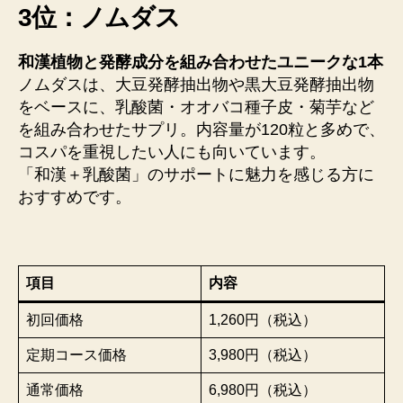
3位：ノムダス
和漢植物と発酵成分を組み合わせたユニークな1本
ノムダスは、大豆発酵抽出物や黒大豆発酵抽出物
をベースに、乳酸菌・オオバコ種子皮・菊芋など
を組み合わせたサプリ。内容量が120粒と多めで、
コスパを重視したい人にも向いています。
「和漢＋乳酸菌」のサポートに魅力を感じる方に
おすすめです。
項目
内容
初回価格
1,260円（税込）
定期コース価格
3,980円（税込）
通常価格
6,980円（税込）