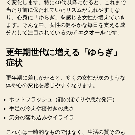
く変化します。特に40代以降になると、これまで
当たり前に保たれていたリズムが乱れやすくな
り、心身に「ゆらぎ」を感じる女性が増えていき
ます。そんな中、女性の健やかな毎日を支える成
分として注目されているのが
エクオール
です。
更年期世代に増える「ゆらぎ」
症状
更年期に差しかかると、多くの女性が次のような
体や心の変化を感じやすくなります。
ホットフラッシュ（顔のほてりや急な発汗）
手足の冷えや寝付きの悪さ
気分の落ち込みやイライラ
これらは一時的なものではなく、生活の質そのも