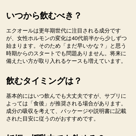
いつから飲むべき？
エクオールは更年期世代に注目される成分です
が、女性ホルモンの変化は40代前半から少しずつ
始まります。そのため「まだ早いかな？」と思う
時期からのスタートでも問題ありません。将来に
備えたい方が取り入れるケースも増えています。
飲むタイミングは？
基本的にはいつ飲んでも大丈夫ですが、サプリに
よっては「食後」が推奨される場合があります。
成分の吸収を考えて、パッケージや説明書に記載
された目安に従うのがおすすめです。