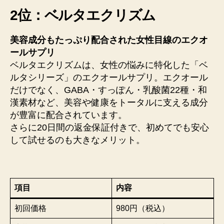
2位：ベルタエクリズム
美容成分もたっぷり配合された女性目線のエクオ
ールサプリ
ベルタエクリズムは、女性の悩みに特化した「ベ
ルタシリーズ」のエクオールサプリ。エクオール
だけでなく、GABA・すっぽん・乳酸菌22種・和
漢素材など、美容や健康をトータルに支える成分
が豊富に配合されています。
さらに20日間の返金保証付きで、初めてでも安心
して試せるのも大きなメリット。
項目
内容
初回価格
980円（税込）