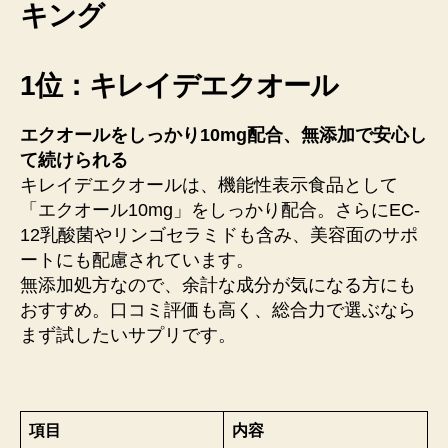
キング
1位：キレイデエクオール
エクオールをしっかり10mg配合、無添加で安心し
て続けられる
キレイデエクオールは、機能性表示食品として
「エクオール10mg」をしっかり配合。さらにEC-
12乳酸菌やリンゴセラミドも含み、美容面のサポ
ートにも配慮されています。
無添加処方なので、余計な成分が気になる方にも
おすすめ。口コミ評価も高く、総合力で選ぶなら
まず試したいサプリです。
項目
内容