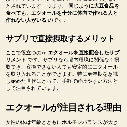
とされています。つまり、
同じように大豆食品を
食べても、エクオールを十分に体内で作れる人と
作れない人がいる
のです。
サプリで直接摂取するメリット
ここで役立つのが
エクオールを直接配合したサプ
リメント
です。サプリなら腸内環境に関係なく摂
取でき、変換できない人でも安定的にエクオール
を取り入れることができます。特に更年期を意識
し始めた世代にとって、手軽で続けやすい方法と
して注目されています。
エクオールが注目される理由
女性の体は年齢とともにホルモンバランスが大き